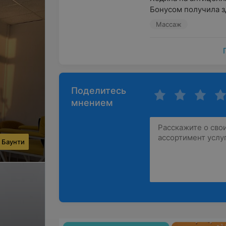
Бонусом получила зд
Массаж
Поделитесь
мнением
 Баунти