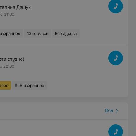
нгелина Дашук
о 21:00
 избранное
13 отзывов
Все адреса
юти студио)
о 22:00
прос
В избранное
Все