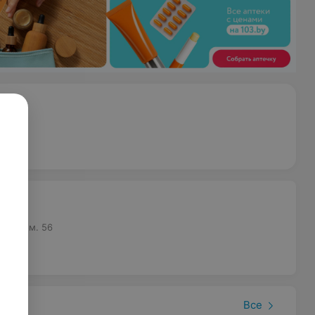
39, пом. 56
Все