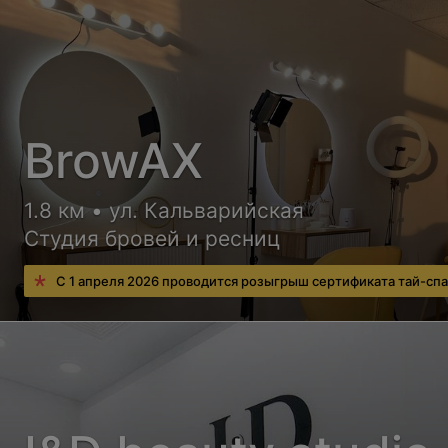
BrowAX
1.8 км • ул. Кальварийская
Студия бровей и ресниц
С 1 апреля 2026 проводится розыгрыш сертификата тай-спа