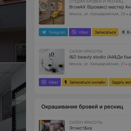
СТУДИЯ БРОВЕЙ И РЕСНИЦ
BrowAX (Бровакс) мастер А
Минск, ул. Кальварийская, 25
д
Telegram
Viber
Записаться
В
САЛОН КРАСОТЫ
I&D beauty studio (Ай&Ди бь
Минск, ул. Кальварийская, 21
д
Viber
Записаться онлайн
Задать во
Окрашивание бровей и ресниц
САЛОН КРАСОТЫ
Эгоист&ка