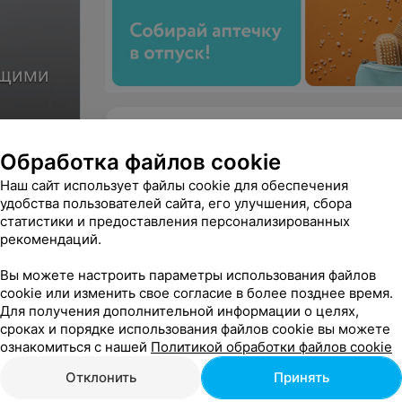
ющими
Минск, пр-т Пушкина, 39, эт. 1
 ресниц
гостиница Орбита
Обработка файлов cookie
ДО 20:00
МАРШРУТ
Наш сайт использует файлы cookie для обеспечения
удобства пользователей сайта, его улучшения, сбора
статистики и предоставления персонализированных
рекомендаций.
ЧУП «Инфинити-Бьюти»
Вы можете настроить параметры использования файлов
Юридический адрес: г. Минск, пр. Пушкина, д. 
cookie или изменить свое согласие в более позднее время.
УНП: 190860875
Для получения дополнительной информации о целях,
На правах рекламы
сроках и порядке использования файлов cookie вы можете
ознакомиться с нашей
Политикой обработки файлов cookie
Отклонить
Принять
Прокол ушей