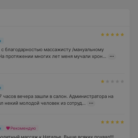
н
в с благодарностью массажисту /мануальному 
На протяжении многих лет меня мучали хрон...
н
 7 часов вечера зашли в салон. Администратора на 
л некий молодой человек из сотруд...
н
Рекомендую
литный массаж к Наталье. Выше всяких похвал!!! 