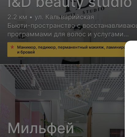
I&D beauty studio
2.2 км • ул. Кальварийская
Бьюти-пространство с восстанавлива
программами для волос и услугами
визажиста
Маникюр, педикюр, перманентный макияж, ламинирование
и бровей
Мильфей